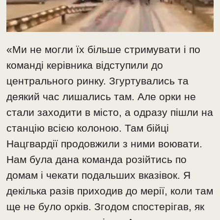
«Ми не могли їх більше стримувати і по
команді керівника відступили до
центрального ринку. Згуртувались та
деякий час лишались там. Але орки не
стали заходити в місто, а одразу пішли на
станцію всією колоною. Там бійці
Нацгвардії продовжили з ними воювати.
Нам була дана команда розійтись по
домам і чекати подальших вказівок. Я
декілька разів приходив до мерії, коли там
ще не було орків. Згодом спостерігав, як