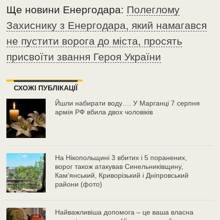
Ще новини Енергодара:
Полеглому
Захиснику з Енергодара, який намагався
не пустити ворога до міста, просять
присвоїти звання Героя України
СХОЖІ ПУБЛІКАЦІЇ
Йшли набирати воду…. У Марганці 7 серпня
армія РФ вбила двох чоловіків
На Нікопольщині 3 вбитих і 5 поранених,
ворог також атакував Синельниківщину,
Кам’янський, Криворізький і Дніпровський
райони (фото)
Найважливіша допомога – це ваша власна