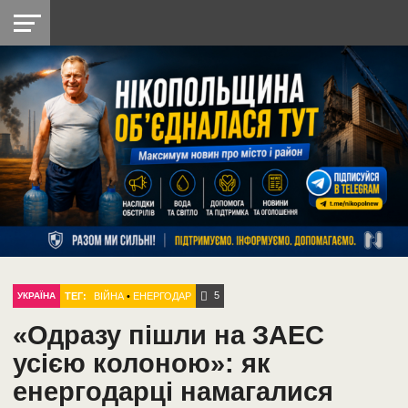
НІКОПОЛЬ
РАДІО
РАЙОН
СІЧЕСЛАВСЬКА
УКРАЇНА
РЕТРО
ЛАЙТ
УКРАЇНА
ДОПОМОГА
НІКОПОЛЬ
5
ТЕГ:
ВІЙНА
•
ЕНЕРГОДАР
УКРАЇНА
«Одразу пішли на ЗАЕС
усією колоною»: як
енергодарці намагалися