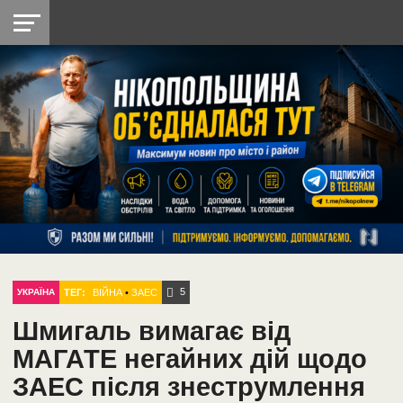
НІКОПОЛЬ
РАДІО
РАЙОН
СІЧЕСЛАВСЬКА
УКРАЇНА
РЕТРО
ЛАЙТ
УКРАЇНА
ДОПОМОГА
НІКОПОЛЬ
5
ТЕГ:
ВІЙНА
•
ЗАЕС
УКРАЇНА
Шмигаль вимагає від
МАГАТЕ негайних дій щодо
ЗАЕС після знеструмлення