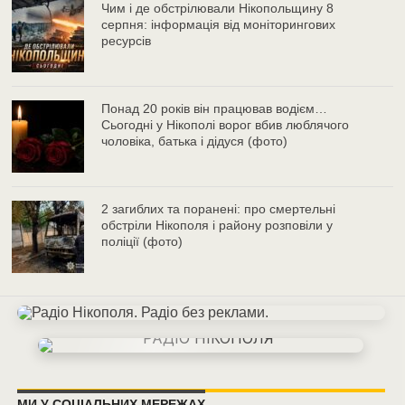
Чим і де обстрілювали Нікопольщину 8
серпня: інформація від моніторингових
ресурсів
Понад 20 років він працював водієм…
Сьогодні у Нікополі ворог вбив люблячого
чоловіка, батька і дідуся (фото)
2 загиблих та поранені: про смертельні
обстріли Нікополя і району розповіли у
поліції (фото)
МИ У СОЦІАЛЬНИХ МЕРЕЖАХ