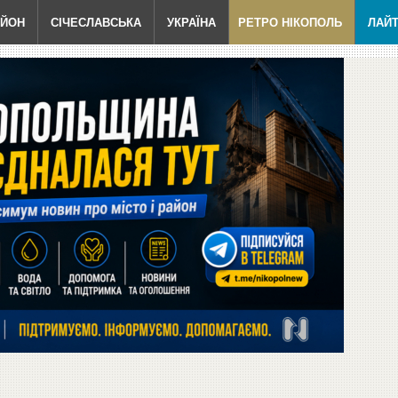
АЙОН
СІЧЕСЛАВСЬКА
УКРАЇНА
РЕТРО НІКОПОЛЬ
ЛАЙ