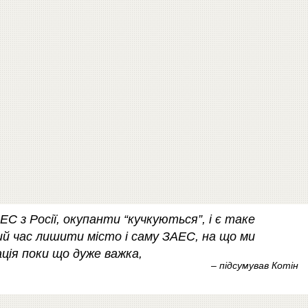
С з Росії, окупанти “кучкуються”, і є таке
ий час лишити місто і саму ЗАЕС, на що ми
ація поки що дуже важка,
– підсумував Котін