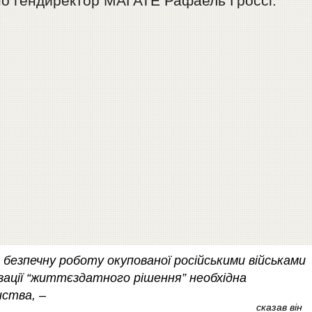
о гендиректор МАГАТЕ Рафаель Гроссі.
безпечну роботу окупованої російськими військами
ізації “життєздатного рішення” необхідна
иства, –
сказав він