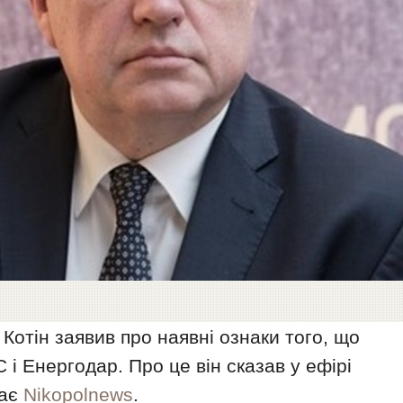
отін заявив про наявні ознаки того, що
і Енергодар. Про це він сказав у ефірі
дає
Nikopolnews
.