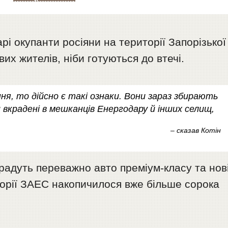
арі окупанти росіяни на території Запорізької
вих жителів, ніби готуються до втечі.
я, то дійсно є такі ознаки. Вони зараз збирають
и вкрадені в мешканців Енергодару й інших селищ,
– сказав Котін
крадуть переважно авто преміум-класу та нов
торії ЗАЕС накопичилося вже більше сорока