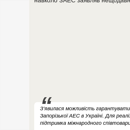
навколо ЗАЕС заявляв нещодавн
З’явилася можливість гарантувати 
Запорізької АЕС в Україні. Для реал
підтримка міжнародного співтовар