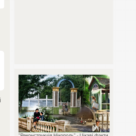
і
"Реконструкція Нікополь" - Цікаві факти