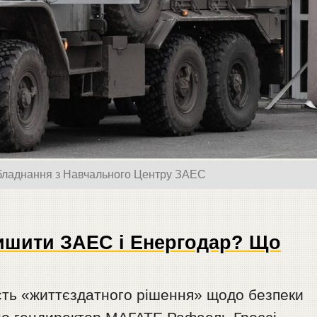
бладнання з Навчального Центру ЗАЕС
лишити ЗАЕС і Енергодар? Що
сть «життєздатного рішення» щодо безпеки