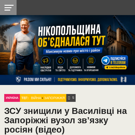
НІКОПОЛЬ
РАДІО
РАЙОН
СІЧЕСЛАВСЬКА
УКРАЇНА
РЕТРО
ЛАЙТ
УКРАЇНА
ДОПОМОГА
НІКОПОЛЬ
5
ТЕГ:
ВІЙНА
•
ЗАПОРІЖЖЯ
УКРАЇНА
ЗСУ знищили у Василівці на
Запоріжжі вузол зв’язку
росіян (відео)