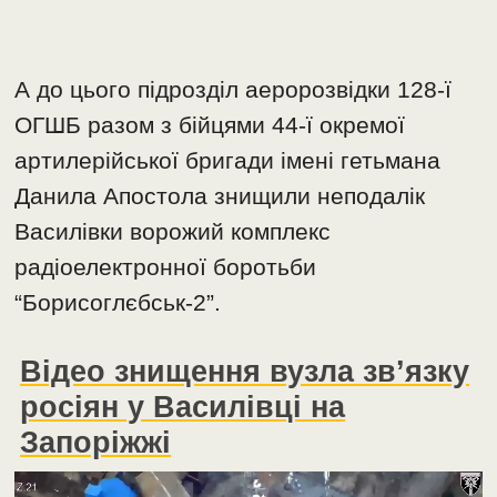
А до цього підрозділ аеророзвідки 128-ї
ОГШБ разом з бійцями 44-ї окремої
артилерійської бригади імені гетьмана
Данила Апостола знищили неподалік
Василівки ворожий комплекс
радіоелектронної боротьби
“Борисоглєбськ-2”.
Відео знищення вузла зв’язку
росіян у Василівці на
Запоріжжі
Відеопрогравач