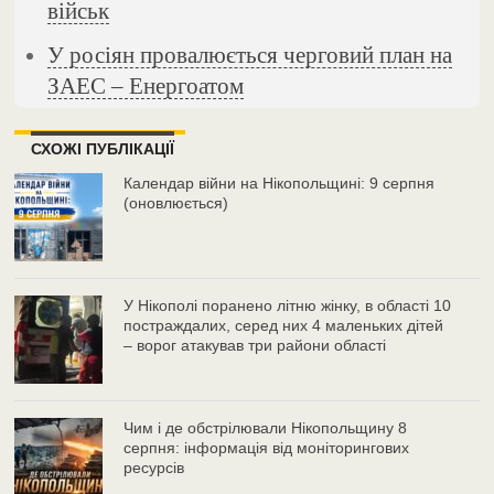
військ
У росіян провалюється черговий план на
ЗАЕС – Енергоатом
СХОЖІ ПУБЛІКАЦІЇ
Календар війни на Нікопольщині: 9 серпня
(оновлюється)
У Нікополі поранено літню жінку, в області 10
постраждалих, серед них 4 маленьких дітей
– ворог атакував три райони області
Чим і де обстрілювали Нікопольщину 8
серпня: інформація від моніторингових
ресурсів