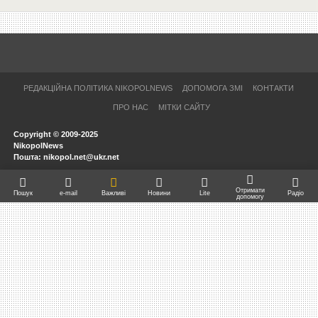
РЕДАКЦІЙНА ПОЛІТИКА NIKOPOLNEWS
ДОПОМОГА ЗМІ
КОНТАКТИ
ПРО НАС
МІТКИ САЙТУ
Copyright © 2009-2025
NikopolNews
Пошта: nikopol.net@ukr.net
Отримати
Пошук
e-mail
Важливі
Новини
Lite
Радіо
допомогу