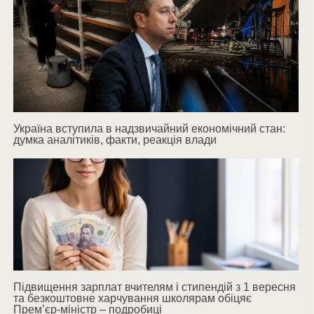
Україна вступила в надзвичайний економічний стан:
думка аналітиків, факти, реакція влади
Підвищення зарплат вчителям і стипендій з 1 вересня
та безкоштовне харчування школярам обіцяє
Прем’єр-міністр – подробиці