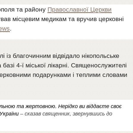
ополя та району
Православної Церкви
ував місцевим медикам та вручив церковні
ews
.
і із благочинним відвідало нікопольське
 базі 4-ї міської лікарні. Священослужителі
 церковними подарунками і теплими словами
льною та жертовною. Нерідко ви віддаєте своє
 України
– сказав священник, звернувшись до