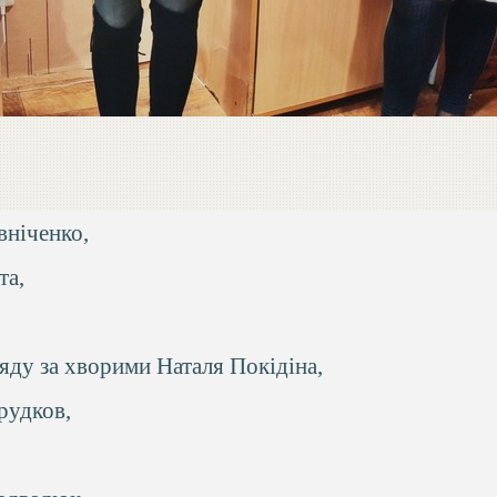
вніченко,
та,
яду за хворими Наталя Покідіна,
рудков,