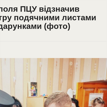
поля ПЦУ відзначив
нтру подячними листами
дарунками (фото)