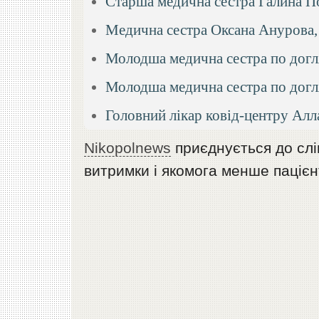
Старша медична сестра Галина П
Медична сестра Оксана Анурова,
Молодша медична сестра по догля
Молодша медична сестра по догл
Головний лікар ковід-центру Алл
Nikopolnews
приєднується до слі
витримки і якомога менше пацієн