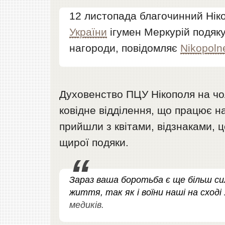
12 листопада благочинний Нік
України
ігумен Меркурій подяк
нагороди, повідомляє
Nikopoln
Духовенство ПЦУ Нікополя на чол
ковідне відділення, що працює на
прийшли з квітами, відзнаками,
щирої подяки.
Зараз ваша боротьба є ще більш си
життя, так як і воїни наші на сході
медиків.