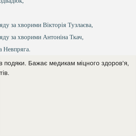
одвадюк,
ду за хворими Вікторія Тузлаєва,
яду за хворими Антоніна Ткач,
а Невпряга.
в подяки. Бажає медикам міцного здоров’я,
тів.