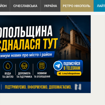
АЙОН
СІЧЕСЛАВСЬКА
УКРАЇНА
РЕТРО НІКОПОЛЬ
ЛАЙ