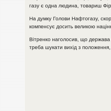
газу є одна людина, товариш Фі
На думку Голови Нафтогазу, скор
компенсує досить великою націн
Вітренко наголосив, що держава н
треба шукати вихід з положення,