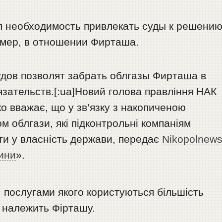
л необходимость привлекать суды к решени
мер, в отношении Фирташа.
дов позволят забрать облгазы Фирташа в
язательств.[:ua]Новий голова правління НАК
о вважає, що у зв’язку з накопиченою
 облгази, які підконтрольні компаніям
ти у власність держави, передає
Nikopolnew
ини
».
, послугами якого користуються більшість
еж належить Фірташу.