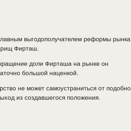
, главным выгодополучателем реформы рынка
варищ Фирташ.
кращение доли Фирташа на рынке он
таточно большой наценкой.
арство не может самоустраниться от подобн
выход из создавшегося положения.