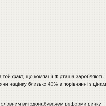
 той факт, що компанії Фірташа заробляють
ячи націнку близько 40% в порівнянні з ціна
і, головним вигодонабувачем реформи ринку