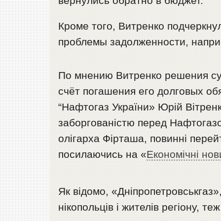
вернулись обратно в бюджет.
Кроме того, Витренко подчеркну
проблемы задолженности, напри
По мнению Витренко решения су
счёт погашения его долговых об
“Нафтогаз України» Юрій Вітренк
заборгованістю перед Нафтогазом
олігарха Фірташа, повинні перей
посилаючись на «
Економічні нов
Як відомо, «Дніпропетровськгаз»
нікопольців і жителів регіону, т