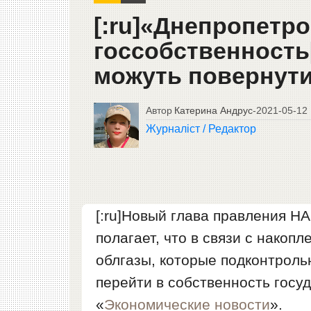
[:ru]«Днепропетро
госсобственность
можуть повернути 
Автор
Катерина Андрус
-
2021-05-12
Журналіст / Редактор
[:ru]Новый глава правления Н
полагает, что в связи с нако
облгазы, которые подконтрол
перейти в собственность госу
«
Экономические новости
».