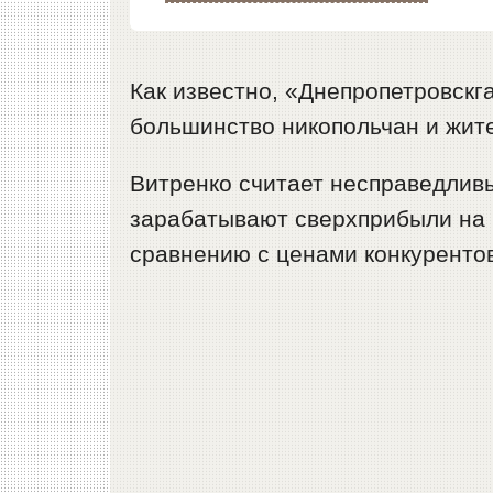
Как известно, «Днепропетровскг
большинство никопольчан и жит
Витренко считает несправедлив
зарабатывают сверхприбыли на р
сравнению с ценами конкуренто