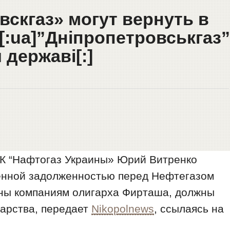
вскгаз» могут вернуть в
[:ua]”Дніпропетровськгаз”
державі[:]
АК “Нафтогаз Украины» Юрий Витренко
пленной задолженностью перед Нефтегазом
ьны компаниям олигарха Фирташа, должны
дарства, передает
Nikopolnews
, ссылаясь на