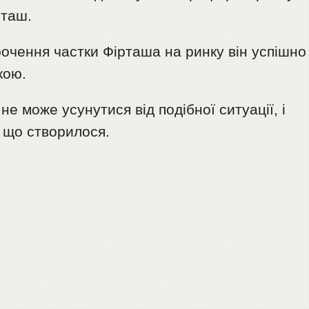
рташ.
очення частки Фірташа на ринку він успішно
кою.
е може усунутися від подібної ситуації, і
 що створилося.