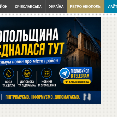
АЙОН
СІЧЕСЛАВСЬКА
УКРАЇНА
РЕТРО НІКОПОЛЬ
ЛАЙ