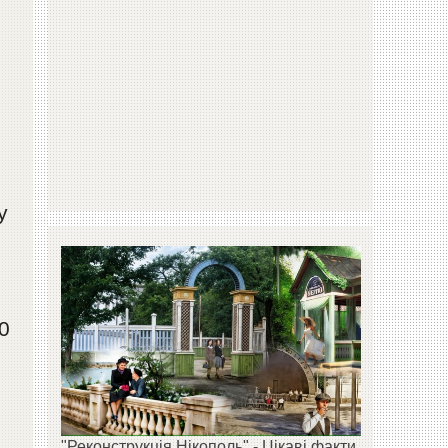
у
0
"Реконструкція Нікополь" - Цікаві факти