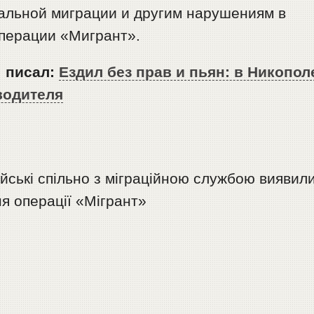
гальной миграции и другим нарушениям в
операции «Мигрант».
” писал:
Ездил без прав и пьян: в Никопол
водителя
йські спільно з міграційною службою виявил
ня операції «Мігрант»