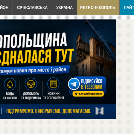
АЙОН
СІЧЕСЛАВСЬКА
УКРАЇНА
РЕТРО НІКОПОЛЬ
ЛАЙ