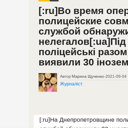
[:ru]Во время опе
полицейские совм
службой обнаружи
нелегалов[:ua]Під
поліцейські разом
виявили 30 інозем
Автор
Марина Щученко
-
2021-09-04
Журналіст
[:ru]На Днепропетровщине пол