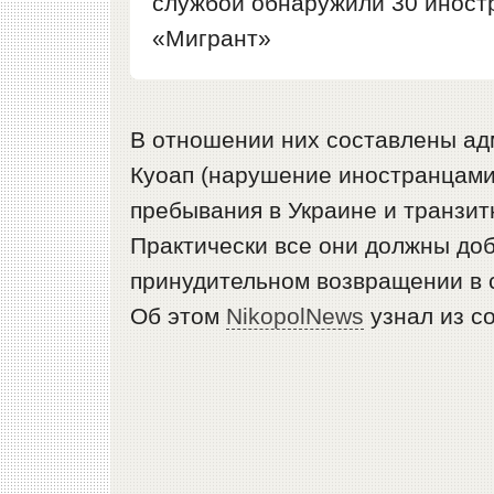
службой обнаружили 30 иност
«Мигрант»
В отношении них составлены адм
Куоап (нарушение иностранцами
пребывания в Украине и транзит
Практически все они должны до
принудительном возвращении в 
Об этом
NikopolNews
узнал из с