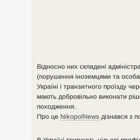
Відносно них складені адміністра
(порушення іноземцями та особа
Україні і транзитного проїзду че
мають добровільно виконати ріш
походження.
Про це
NikopolNews
дізнався з 
В Україні тривають цільові профі