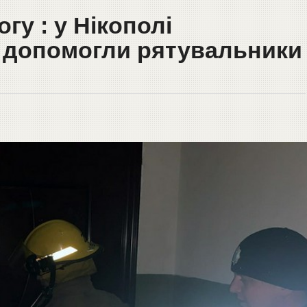
гу : у Нікополі
і допомогли рятувальники