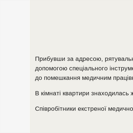
Прибувши за адресою, рятувальни
допомогою спеціального інструме
до помешкання медичним праців
В кімнаті квартири знаходилась 
Співробітники екстреної медичн