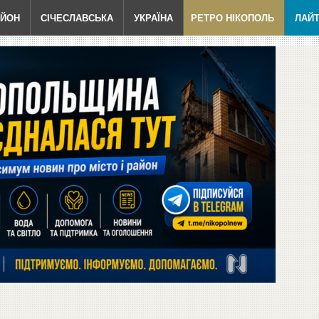
АЙОН
СІЧЕСЛАВСЬКА
УКРАЇНА
РЕТРО НІКОПОЛЬ
ЛАЙ