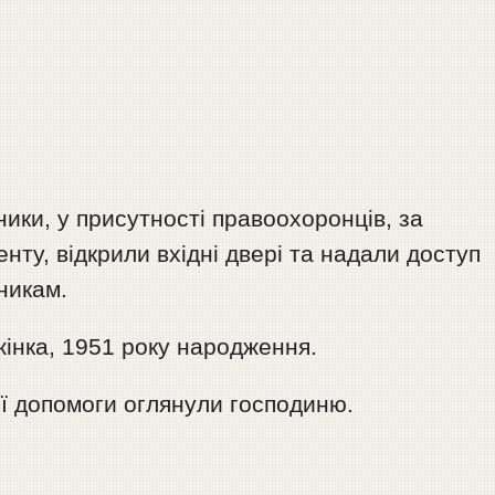
ки, у присутності правоохоронців, за
нту, відкрили вхідні двері та надали доступ
никам.
жінка, 1951 року народження.
ої допомоги оглянули господиню.