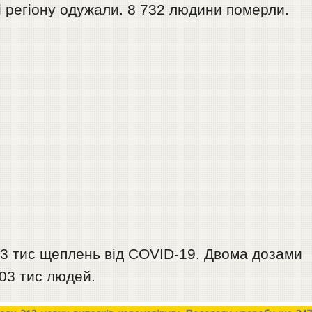
 регіону одужали. 8 732 людини померли.
33 тис щеплень від COVID-19. Двома дозами
03 тис людей.