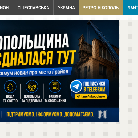
АЙОН
СІЧЕСЛАВСЬКА
УКРАЇНА
РЕТРО НІКОПОЛЬ
ЛАЙ