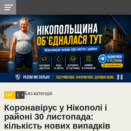
НІКОПОЛЬ
РАДІО
РАЙОН
СІЧЕСЛАВСЬКА
УКРАЇНА
РЕТРО
ЛАЙТ
УКРАЇНА
ДОПОМОГА
НІКОПОЛЬ
Без категорії
3
ТЕГ:
Коронавірус у Нікополі і
районі 30 листопада:
кількість нових випадків