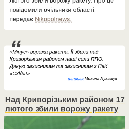
лютого збили ворожу ракету. Про це
повідомили очільники області,
передає
Nikopolnews.
«Мінус» ворожа ракета. Її збили над
Криворізьким районом наші сили ППО.
Дякую захисникам та захисникам з ПвК
«Схід»!»
написав
Микола Лукашук
Над Криворізьким районом 17
лютого збили ворожу ракету