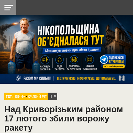
НІКОПОЛЬ
РАДІО
РАЙОН
СІЧЕСЛАВСЬКА
УКРАЇНА
РЕТРО
ЛАЙТ
УКРАЇНА
ДОПОМОГА
НІКОПОЛЬ
8
ТЕГ:
ВІЙНА
•
КРИВИЙ РІГ
Над Криворізьким районом
17 лютого збили ворожу
ракету