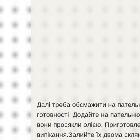
Далі треба обсмажити на пательн
готовності. Додайте на пательню
вони просякли олією. Приготовле
випікання.Залийте їх двома скл