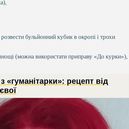
а),
 розвести бульйонний кубик в окропі і трохи
рянощі (можна використати приправу «До курки»),
з «гуманітарки»: рецепт від
євої