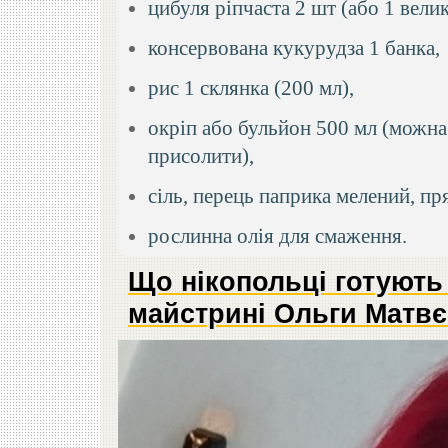
цибуля ріпчаста 2 шт (або 1 велик
консервована кукурудза 1 банка,
рис 1 склянка (200 мл),
окріп або бульйон 500 мл (можна
присолити),
сіль, перець паприка мелений, п
рослинна олія для смаження.
Що нікопольці готують 
майстрині Ольги Матвє