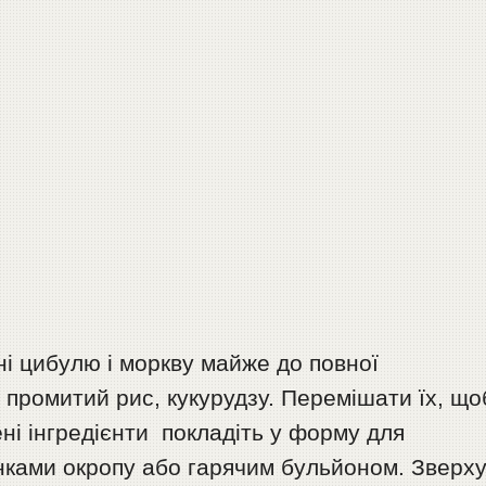
і цибулю і моркву майже до повної
 промитий рис, кукурудзу. Перемішати їх, що
ні інгредієнти покладіть у форму для
янками окропу або гарячим бульйоном. Зверх