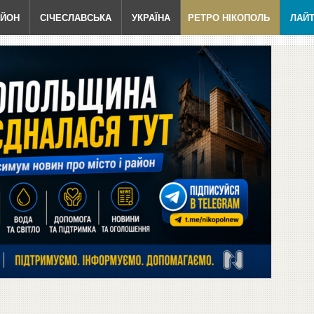
АЙОН
СІЧЕСЛАВСЬКА
УКРАЇНА
РЕТРО НІКОПОЛЬ
ЛАЙ