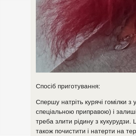
Спосіб приготування:
Спершу натріть курячі гомілки з у
спеціальною приправою) і залиші
треба злити рідину з кукурудзи.
також почистити і натерти на тер