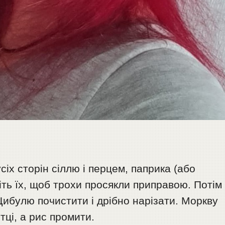
сіх сторін сіллю і перцем, паприка (або
ть їх, щоб трохи просякли приправою. Потім
 Цибулю почистити і дрібно нарізати. Моркву
тці, а рис промити.