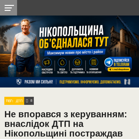
НІКОПОЛЬ
РАДІО
РАЙОН
СІЧЕСЛАВСЬКА
УКРАЇНА
РЕТРО
ЛАЙТ
УКРАЇНА
ДОПОМОГА
НІКОПОЛЬ
8
ТЕГ:
ДТП
Не впорався з керуванням:
внаслідок ДТП на
Нікопольщині постраждав