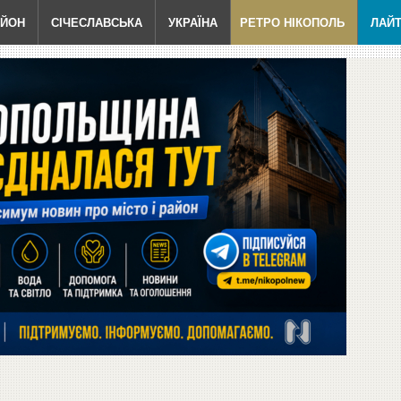
АЙОН
СІЧЕСЛАВСЬКА
УКРАЇНА
РЕТРО НІКОПОЛЬ
ЛАЙ