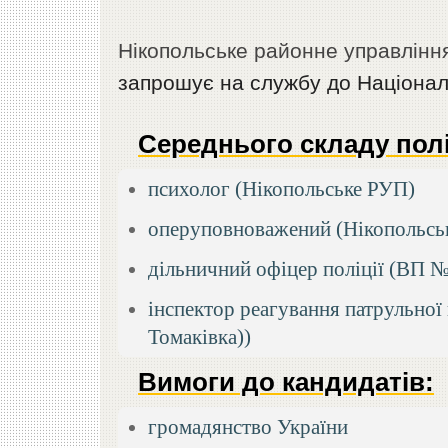
Нікопольське районне управління
запрошує на службу до Національ
Середнього складу полі
психолог (Нікопольське РУП)
оперуповноважений (Нікопольсь
дільничний офіцер поліції (ВП №
інспектор реагування патрульної
Томаківка))
Вимоги до кандидатів:
громадянство України