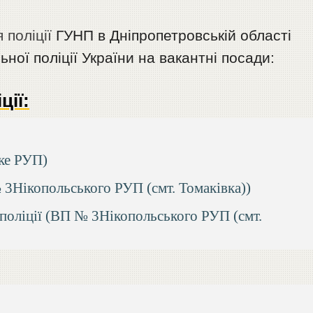
 поліції
ГУНП в Дніпропетровській області
ної поліції України на вакантні посади:
ції:
ке РУП)
 3Нікопольського РУП (смт. Томаківка))
 поліції (ВП № 3Нікопольського РУП (смт.