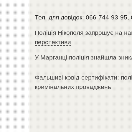
Тел. для довідок: 066-744-93-95,
Поліція Нікополя запрошує на н
перспективи
У Марганці поліція знайшла зник
Фальшиві ковід-сертифікати: полі
кримінальних проваджень