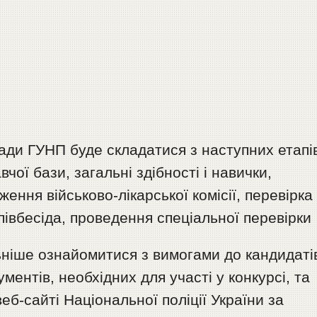
сади ГУНП буде складатися з наступних етапі
чої бази, загальні здібності і навички,
ення військово-лікарської комісії, перевірка
співбесіда, проведення спеціальної перевірки
ьніше ознайомитися з вимогами до кандидаті
ментів, необхідних для участі у конкурсі, та
б-сайті Національної поліції України за