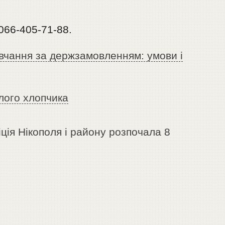
 066-405-71-88.
авчання за держзамовленням: умови і
лого хлопчика
ція Нікополя і району розпочала 8