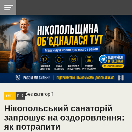
НІКОПОЛЬ
РАДІО
РАЙОН
СІЧЕСЛАВСЬКА
УКРАЇНА
РЕТРО
ЛАЙТ
УКРАЇНА
ДОПОМОГА
НІКОПОЛЬ
Без категорії
5
ТЕГ:
Нікопольський санаторій
запрошує на оздоровлення:
як потрапити