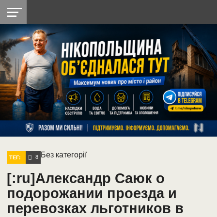
НІКОПОЛЬ
РАДІО
РАЙОН
СІЧЕСЛАВСЬКА
УКРАЇНА
РЕТРО
ЛАЙТ
УКРАЇНА
ДОПОМОГА
НІКОПОЛЬ
Без категорії
8
ТЕГ:
[:ru]Александр Саюк о
подорожании проезда и
перевозках льготников в