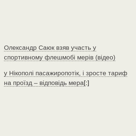
Олександр Саюк взяв участь у
спортивному флешмобі мерів (відео)
у Нікополі пасажиропотік, і зросте тариф
на проїзд – відповідь мера
[:]