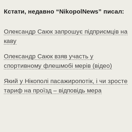
Кстати, недавно “NikopolNews” писал:
Олександр Саюк запрошує підприємців на
каву
Олександр Саюк взяв участь у
спортивному флешмобі мерів (відео)
Який у Нікополі пасажиропотік, і чи зросте
тариф на проїзд – відповідь мера