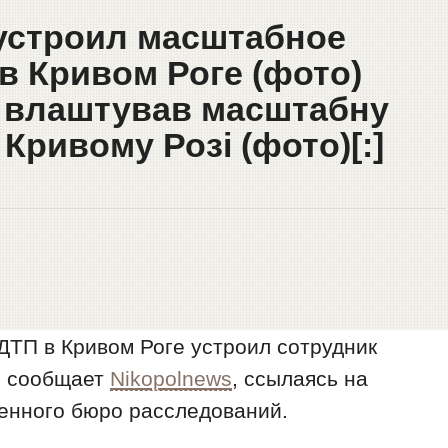
 устроил масштабное
в Кривом Роге (фото)
й влаштував масштабну
Кривому Розі (фото)[:]
ДТП в Кривом Роге устроил сотрудник
, сообщает
Nikopolnews
, ссылаясь на
енного бюро расследований.