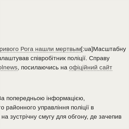
Кривого Рога нашли мертвым
[:ua]Масштабну
лаштував співробітник поліції. Справу
olnews
, посилаючись на
офіційний сайт
За попередньою інформацією,
 районного управління поліції в
 на зустрічну смугу для обгону, де зачепив