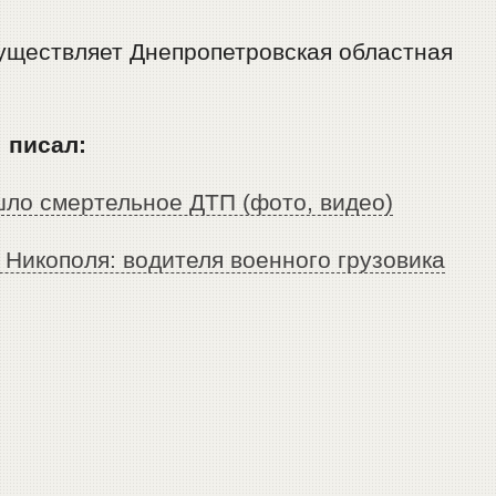
уществляет Днепропетровская областная
 писал:
шло смертельное ДТП (фото, видео)
Никополя: водителя военного грузовика