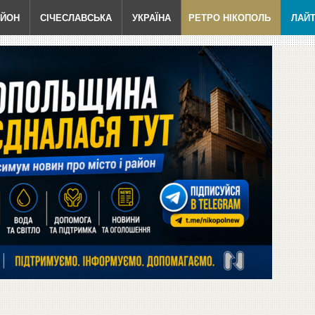
АЙОН
СІЧЕСЛАВСЬКА
УКРАЇНА
РЕТРО НІКОПОЛЬ
ЛАЙ