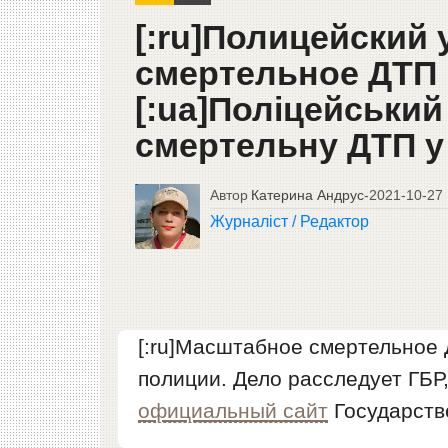
[:ru]Полицейский
смертельное ДТП 
[:ua]Поліцейськи
смертельну ДТП у 
Автор
Катерина Андрус
-
2021-10-27
Журналіст / Редактор
[:ru]Масштабное смертельное 
полиции. Дело расследует ГБР
официальный сайт
Государств