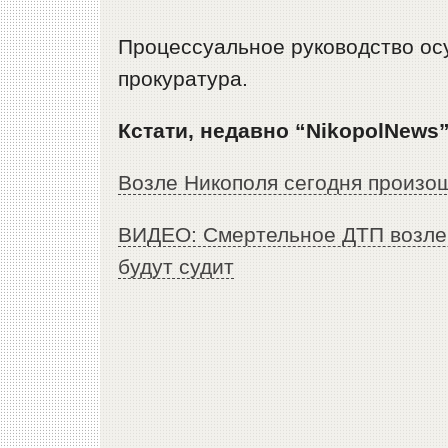
Процессуальное руководство ос
прокуратура.
Кстати, недавно “NikopolNews”
Возле Никополя сегодня произо
ВИДЕО: Смертельное ДТП возле 
будут судит