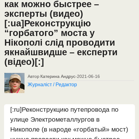
как можно быстрее –
эксперты (видео)
[:ua]Реконструкцію
“горбатого” моста у
Нікополі слід проводити
якнайшвидше – експерти
(відео)[:]
Автор
Катерина Андрус
-
2021-06-16
Журналіст / Редактор
[:ru]Реконструкцию путепровода по
улице Электрометаллургов в
Никополе (в народе «горбатый» мост)