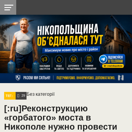
НІКОПОЛЬ
РАДІО
РАЙОН
СІЧЕСЛАВСЬКА
УКРАЇНА
РЕТРО
ЛАЙТ
УКРАЇНА
ДОПОМОГА
НІКОПОЛЬ
Без категорії
29
ТЕГ:
[:ru]Реконструкцию
«горбатого» моста в
Никополе нужно провести