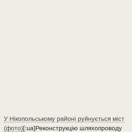
У Нікопольському районі руйнується міст
(фото)
[:ua]Реконструкцію шляхопроводу