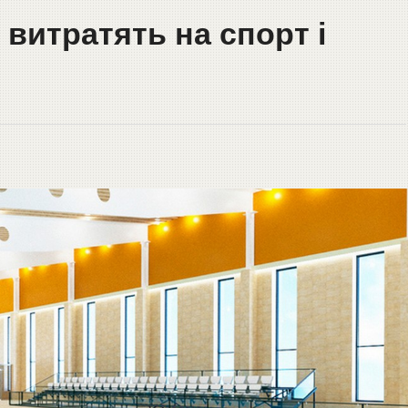
 витратять на спорт і
і