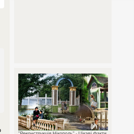
о
"Реконструкція Нікополь" - Цікаві факти