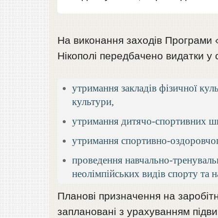
На виконання заходів Програми «Р
Нікополі передбачено видатки у с
утримання закладів фізичної куль
культури,
утримання дитячо-спортивних шк
утримання спортивно-оздоровчог
проведення навчально-тренувальни
неолімпійських видів спорту та 
Планові призначення на заробітн
заплановані з урахуванням підв