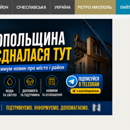
АЙОН
СІЧЕСЛАВСЬКА
УКРАЇНА
РЕТРО НІКОПОЛЬ
ЛАЙ