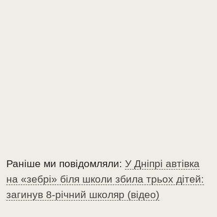
Раніше ми повідомляли:
У Дніпрі автівка
на «зебрі» біля школи збила трьох дітей:
загинув 8-річний школяр (відео)