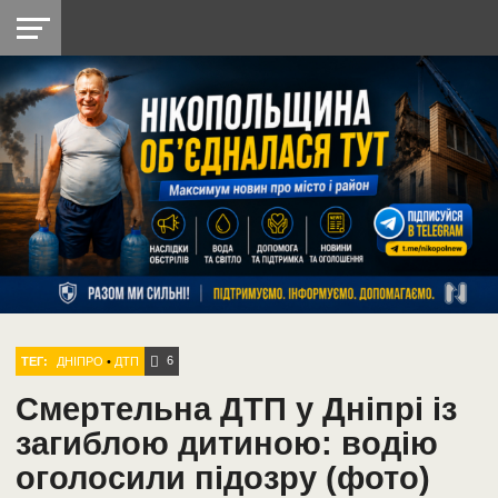
НІКОПОЛЬ
РАДІО
РАЙОН
СІЧЕСЛАВСЬКА
УКРАЇНА
РЕТРО
ЛАЙТ
УКРАЇНА
ДОПОМОГА
НІКОПОЛЬ
6
ТЕГ:
ДНІПРО
•
ДТП
Смертельна ДТП у Дніпрі із
загиблою дитиною: водію
оголосили підозру (фото)