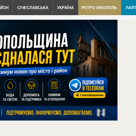
АЙОН
СІЧЕСЛАВСЬКА
УКРАЇНА
РЕТРО НІКОПОЛЬ
ЛАЙ