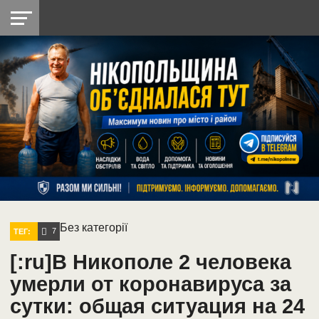
НІКОПОЛЬ
РАДІО
РАЙОН
СІЧЕСЛАВСЬКА
УКРАЇНА
РЕТРО
ЛАЙТ
УКРАЇНА
ДОПОМОГА
НІКОПОЛЬ
Без категорії
7
ТЕГ:
[:ru]В Никополе 2 человека
умерли от коронавируса за
сутки: общая ситуация на 24