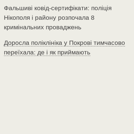
Фальшиві ковід-сертифікати: поліція
Нікополя і району розпочала 8
кримінальних проваджень
Доросла поліклініка у Покрові тимчасово
переїхала: де і як приймають