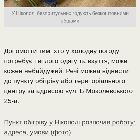
У Нікополі безпритульних годують безкоштовними
обідами
Допомогти тим, хто у холодну погоду
потребує теплого одягу та взуття, може
кожен небайдужий. Речі можна віднести
до пункту обігріву або територіального
центру за адресою вул. Б.Мозолевського
25-а.
Пункт обігріву у Нікополі розпочав роботу:
адреса, умови (фото)