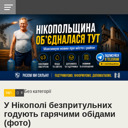
НІКОПОЛЬ
РАДІО
РАЙОН
СІЧЕСЛАВСЬКА
УКРАЇНА
РЕТРО
ЛАЙТ
УКРАЇНА
ДОПОМОГА
НІКОПОЛЬ
Без категорії
8
ТЕГ:
У Нікополі безпритульних
годують гарячими обідами
(фото)