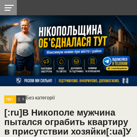
НІКОПОЛЬ
РАДІО
РАЙОН
СІЧЕСЛАВСЬКА
УКРАЇНА
РЕТРО
ЛАЙТ
УКРАЇНА
ДОПОМОГА
НІКОПОЛЬ
Без категорії
5
ТЕГ:
[:ru]В Никополе мужчина
пытался ограбить квартиру
в присутствии хозяйки[:ua]У