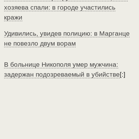
хозяева спали: в городе участились
кражи
Удивились, увидев полицию: в Марганце
не повезло двум ворам
В больнице Никополя умер мужчина:
задержан подозреваемый в убийстве
[:]