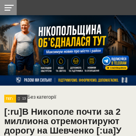
НІКОПОЛЬ
РАДІО
РАЙОН
СІЧЕСЛАВСЬКА
УКРАЇНА
РЕТРО
ЛАЙТ
УКРАЇНА
ДОПОМОГА
НІКОПОЛЬ
Без категорії
13
ТЕГ:
[:ru]В Никополе почти за 2
миллиона отремонтируют
дорогу на Шевченко [:ua]У