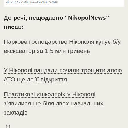
До речі, нещодавно “NikopolNews”
писав:
Паркове господарство Нікополя купує б/у
екскаватор за 1,5 млн гривень
У Нікополі вандали почали трощити алею
АТО ще до її відкриття
Пластикові «школярі» у Нікополі
з’явилися ще біля двох навчальних
закладів
[:]