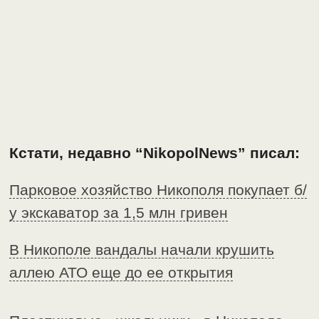
Кстати, недавно “NikopolNews” писал:
Парковое хозяйство Никополя покупает б/
у экскаватор за 1,5 млн гривен
В Никополе вандалы начали крушить
аллею АТО еще до ее открытия