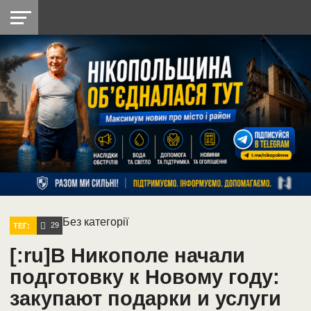
НІКОПОЛЬ
РАДІО
РАЙОН
СІЧЕСЛАВСЬКА
УКРАЇНА
РЕТРО
ЛАЙТ
УКРАЇНА
ДОПОМОГА
НІКОПОЛЬ
Без категорії
29
ТЕГ:
[:ru]В Никополе начали
подготовку к Новому году:
закупают подарки и услуги