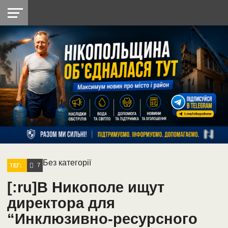
НІКОПОЛЬ
РАДІО
РАЙОН
СІЧЕСЛАВСЬКА
УКРАЇНА
РЕТРО
ЛАЙТ
УКРАЇНА
ДОПОМОГА
НІКОПОЛЬ
Без категорії
7
ТЕГ:
[:ru]В Никополе ищут
директора для
“Инклюзивно-ресурсного