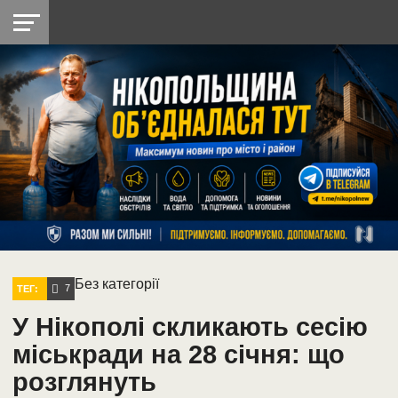
НІКОПОЛЬ
РАДІО
РАЙОН
СІЧЕСЛАВСЬКА
УКРАЇНА
РЕТРО
ЛАЙТ
УКРАЇНА
ДОПОМОГА
НІКОПОЛЬ
Без категорії
7
ТЕГ:
У Нікополі скликають сесію
міськради на 28 січня: що
розглянуть