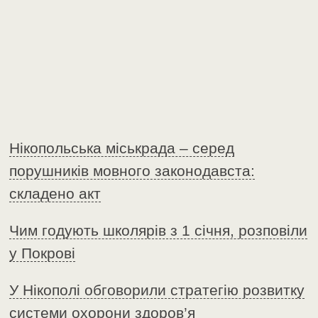
Нікопольська міськрада – серед
порушників мовного законодавста:
складено акт
Чим годують школярів з 1 січня, розповіли
у Покрові
У Нікополі обговорили стратегію розвитку
системи охорони здоров’я