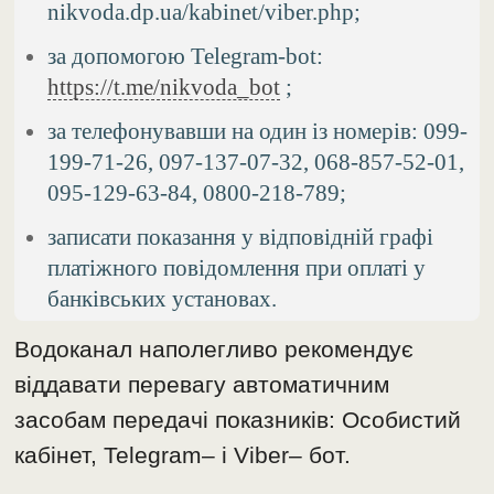
nikvoda.dp.ua/kabinet/viber.php;
за допомогою Telegram-bot:
https://t.me/nikvoda_bot
;
за телефонувавши на один із номерів: 099-
199-71-26, 097-137-07-32, 068-857-52-01,
095-129-63-84, 0800-218-789;
записати показання у відповідній графі
платіжного повідомлення при оплаті у
банківських установах.
Водоканал наполегливо рекомендує
віддавати перевагу автоматичним
засобам передачі показників: Особистий
кабінет, Telegram– і Viber– бот.