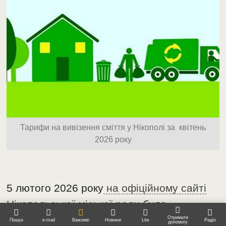
Тарифи на вивізення сміття у Нікополі за квітень
2026 року
5 лютого 2026 року
на офіційному сайті
Нікопольської міської ради
було
оприлюднено нову редакцію
Отримати
Пошук
e-mail
Важливі
Новини
Lite
Радіо
допомогу