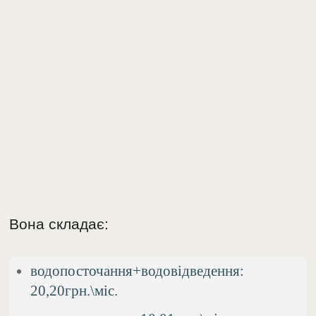
Вона складає:
водопосточання+водовідведення:
20,20грн.\міс.