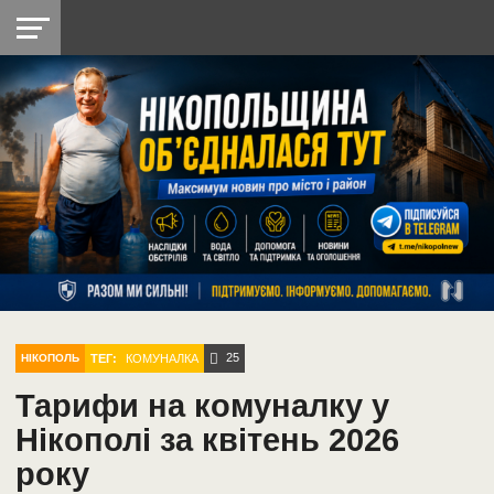
НІКОПОЛЬ
РАДІО
РАЙОН
СІЧЕСЛАВСЬКА
УКРАЇНА
РЕТРО
ЛАЙТ
УКРАЇНА
ДОПОМОГА
НІКОПОЛЬ
25
ТЕГ:
КОМУНАЛКА
НІКОПОЛЬ
Тарифи на комуналку у
Нікополі за квітень 2026
року