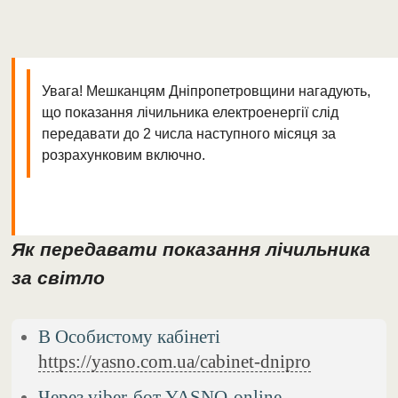
Увага! Мешканцям Дніпропетровщини нагадують,
що показання лічильника електроенергії слід
передавати до 2 числа наступного місяця за
розрахунковим включно.
Як передавати показання лічильника
за світло
В Особистому кабінеті
https://yasno.com.ua/cabinet-dnipro
Через viber-бот YASNO-online