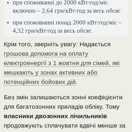
при споживанні до 2000 кВт∙год/міс
включно – 2,64 грн/кВт∙год за весь обсяг
при споживанні понад 2000 кВт∙год/міс –
4,32 грн/кВт∙год за весь обсяг.
Крім того, зверніть увагу: Надається
грошова допомога на оплату
електроенергії з 1 жовтня для сімей, які
мешкають у зонах активних або
потенційних бойових дій
.
Без змін залишаються зонні коефіцієнти
для багатозонних приладів обліку. Тому
власники двозонних лічильників
продовжують сплачувати вдвічі менше за