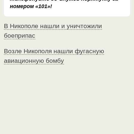
номером «101»!
В Никополе нашли и уничтожили
боеприпас
Возле Никополя нашли фугасную
авиационную бомбу