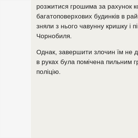
розжитися грошима за рахунок к
багатоповерхових будинків в ра
зняли з нього чавунну кришку і п
Чорнобиля.
Однак, завершити злочин їм не д
в руках була помічена пильним г
поліцію.