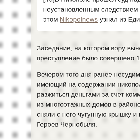
неустановленным следствием 
этом
Nikopolnews
узнал из Еди
Заседание, на котором вору вын
преступление было совершено 14
Вечером того дня ранее несудим
имеющий на содержании никопо
разжиться деньгами за счет ком
из многоэтажных домов в район
сняли с него чугунную крышку и 
Героев Чернобыля.