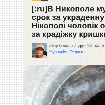
[:ru]В Никополе 
срок за украденн
Нікополі чоловік 
за крадіжку кришк
Автор
Катерина Андрус
-
2021-03-10
Журналіст / Редактор