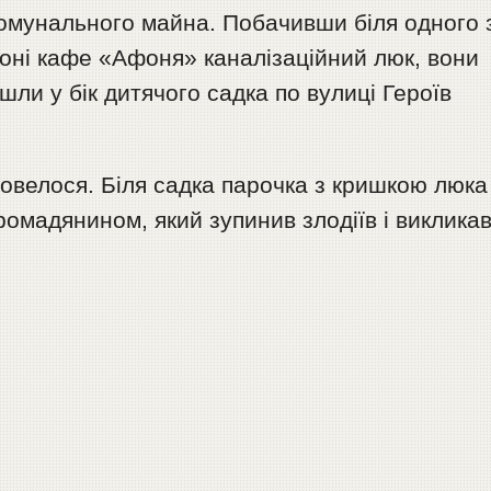
омунального майна. Побачивши біля одного 
йоні кафе «Афоня» каналізаційний люк, вони
ішли у бік дитячого садка по вулиці Героїв
овелося. Біля садка парочка з кришкою люка
ромадянином, який зупинив злодіїв і виклика