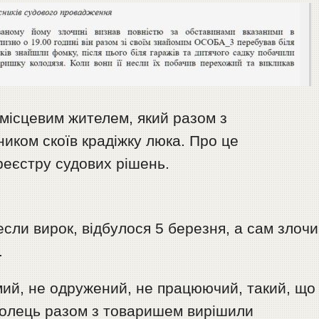
 місцевим жителем, який разом з
иком скоїв крадіжку люка. Про це
реєстру судових рішень.
если вирок, відбулося 5 березня, а сам злоч
.
мий, не одружений, не працюючий, такий, що
ополець разом з товаришем вирішили