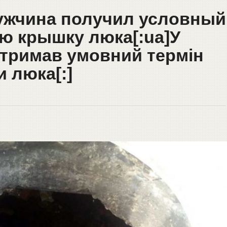
мужчина получил условный
ую крышку люка[:ua]У
отримав умовний термін
и люка[:]