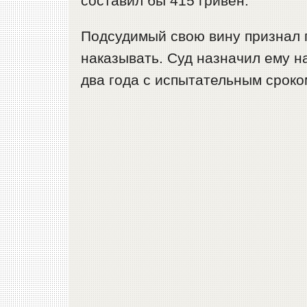
составил бы 415 гривен.
Подсудимый свою вину признал п
наказывать. Суд назначил ему н
два года с испытательным сроком