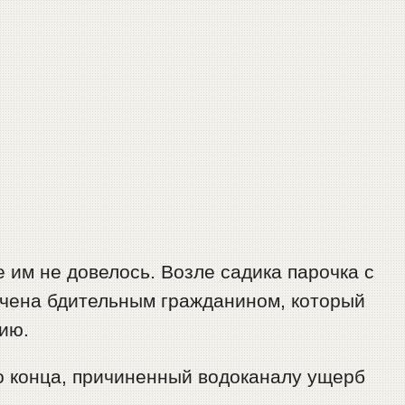
 им не довелось. Возле садика парочка с
ечена бдительным гражданином, который
ию.
о конца, причиненный водоканалу ущерб