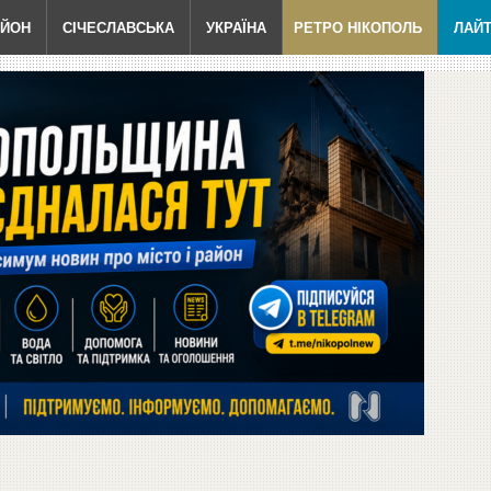
АЙОН
СІЧЕСЛАВСЬКА
УКРАЇНА
РЕТРО НІКОПОЛЬ
ЛАЙ