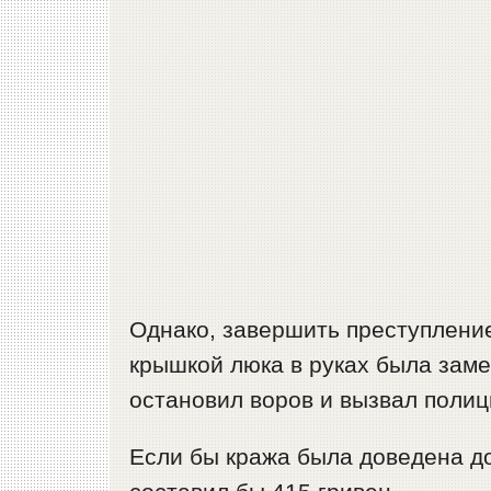
Однако, завершить преступление
крышкой люка в руках была зам
остановил воров и вызвал полиц
Если бы кража была доведена д