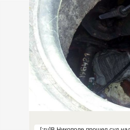
[:ru]В Никополе прошел суд н