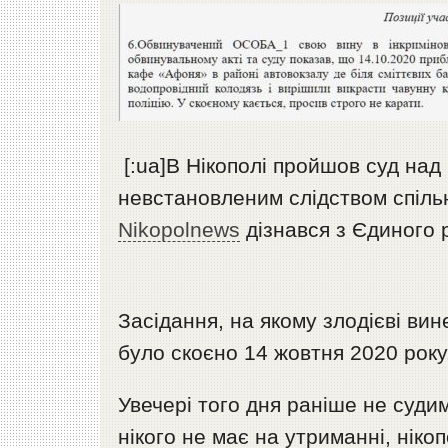
[:ua]В Нікополі пройшов суд над
невстановленим слідством спільн
Nikopolnews
дізнався з Єдиного 
Засідання, на якому злодієві вин
було скоєно 14 жовтня 2020 року
Увечері того дня раніше не суди
нікого не має на утриманні, нік