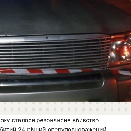
 року сталося резонансне вбивство
 убитий 24-річний оперуповноважений