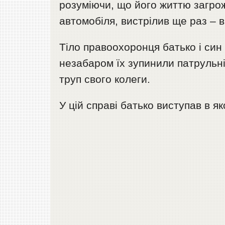
розуміючи, що його життю загро
автомобіля, вистрілив ще раз – в
Тіло правоохоронця батько і син
незабаром їх зупинили патрульні
труп свого колеги.
У цій справі батько виступав в яко