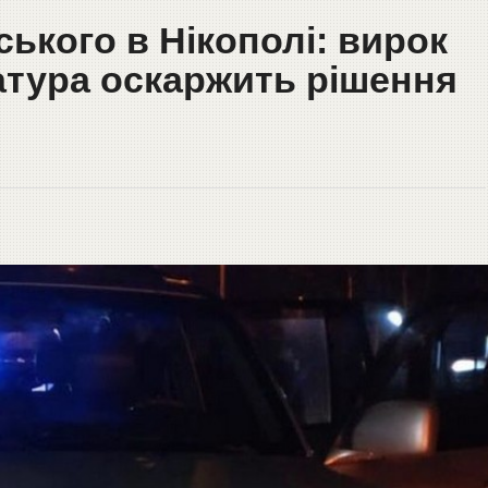
ького в Нікополі: вирок
атура оскаржить рішення