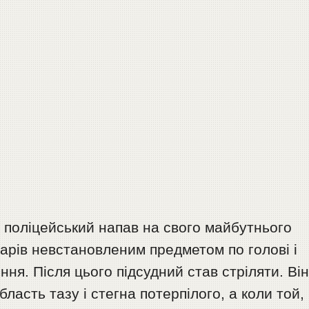
и поліцейський напав на свого майбутнього
арів невстановленим предметом по голові і
ння. Після цього підсудний став стріляти. Ві
бласть тазу і стегна потерпілого, а коли той,