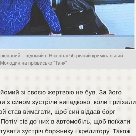
зрюваний – відомий в Нікополі 56-річний кримінальний
 Молодин на прізвисько “Танк”
йомий зі своєю жертвою не був. За його
и з сином зустріли випадково, коли приїхал
Той став вимагати, щоб син віддав борг
Потім сів до них в автомобіль, щоб поїхати
тувати зустріч боржнику і кредитору. Також