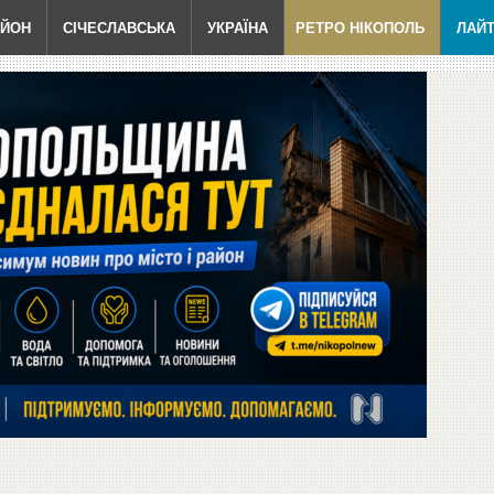
АЙОН
СІЧЕСЛАВСЬКА
УКРАЇНА
РЕТРО НІКОПОЛЬ
ЛАЙ