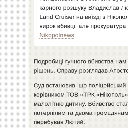
карного розшуку Владислав Лю
Land Cruiser на виїзді з Нікоп
вирок вбивці, але прокуратура
Nikopolnews
.
Подробиці гучного вбивства нам 
рішень
. Справу розглядав Апост
Суд встановив, що поліцейський
керівником ТОВ «ТРК «Нікополь»
малолітню дитину. Вбивство стал
потерпілим та двома громадянами
перебував Лютий.