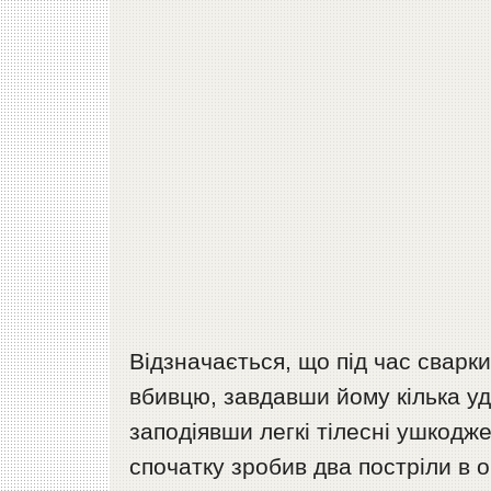
Відзначається, що під час сварк
вбивцю, завдавши йому кілька уд
заподіявши легкі тілесні ушкодже
спочатку зробив два постріли в о