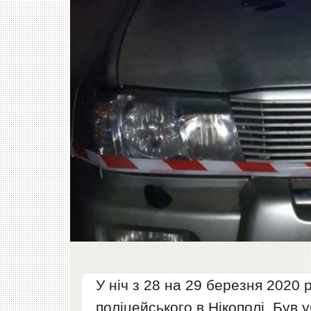
У ніч з 28 на 29 березня 2020
поліцейського в Нікополі. Був