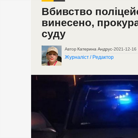
Вбивство поліцейс
винесено, прокур
суду
Автор
Катерина Андрус
-
2021-12-16
Журналіст / Редактор