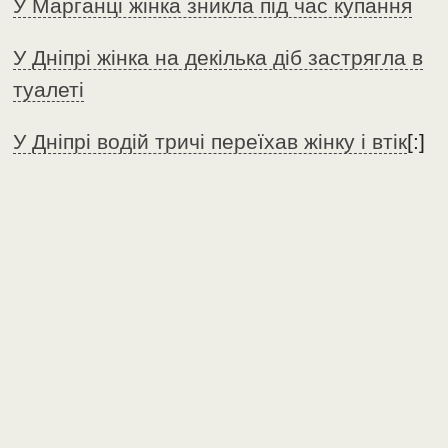
У Марганці жінка зникла під час купання
У Дніпрі жінка на декілька діб застрягла в
туалеті
У Дніпрі водій тричі переїхав жінку і втік
[:]