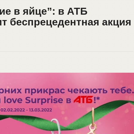
е в яйце”: в АТБ
т беспрецедентная акция