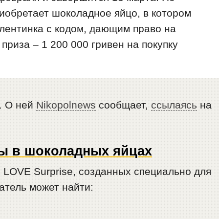
риобретает шоколадное яйцо, в котором
алентинка с кодом, дающим право на
приза – 1 200 000 гривен на покупку
. О ней
Nikopolnews
сообщает,
ссылаясь
на
ны в шоколадных яйцах
 LOVE Surprise, созданных специально для
атель может найти: