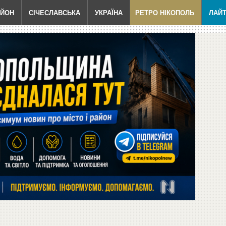
АЙОН
СІЧЕСЛАВСЬКА
УКРАЇНА
РЕТРО НІКОПОЛЬ
ЛАЙ