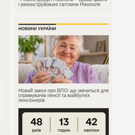
і реконструйовані світлини Нікополя
НОВИНИ УКРАЇНИ
Новий закон про ВПО: що зміниться для
отримувачів пенсії та майбутніх
пенсіонерів