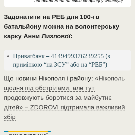
– написала Анна на своїй сторінці у Фейсбуці
Задонатити на РЕБ для 100-го
батальйону можна на волонтерську
карку Анни Лизлової:
Приватбанк – 4149499376239255 (з
приміткою “на ЗСУ” або на “РЕБ”)
Ще новини Нікополя і району:
«Нікополь
щодня під обстрілами, але тут
продовжують боротися за майбутнє
дітей» – ZDOROVI підтримала важливий
збір