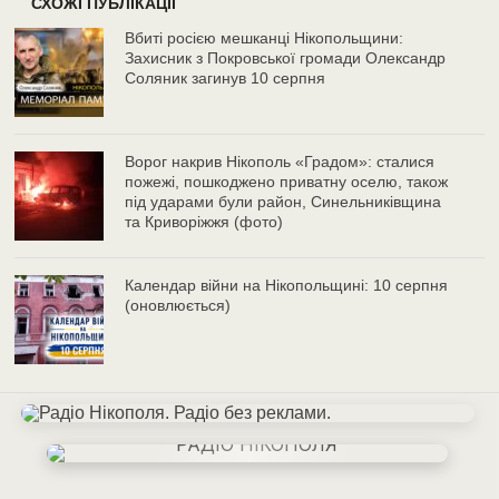
СХОЖІ ПУБЛІКАЦІЇ
Вбиті росією мешканці Нікопольщини:
Захисник з Покровської громади Олександр
Соляник загинув 10 серпня
Ворог накрив Нікополь «Градом»: сталися
пожежі, пошкоджено приватну оселю, також
під ударами були район, Синельниківщина
та Криворіжжя (фото)
Календар війни на Нікопольщині: 10 серпня
(оновлюється)