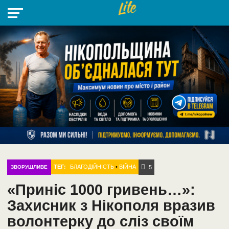
НІКОПОЛЬ
РАДІО
РАЙОН
СІЧЕСЛАВСЬКА
УКРАЇНА
РЕТРО
ЛАЙТ
УКРАЇНА
ДОПОМОГА
НІКОПОЛЬ
ТЕГ:
БЛАГОДІЙНІСТЬ
•
ВІЙНА
ЗВОРУШЛИВЕ
5
«Приніс 1000 гривень…»:
Захисник з Нікополя вразив
волонтерку до сліз своїм