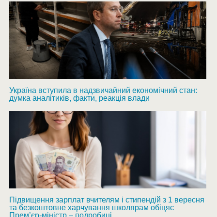
Україна вступила в надзвичайний економічний стан:
думка аналітиків, факти, реакція влади
Підвищення зарплат вчителям і стипендій з 1 вересня
та безкоштовне харчування школярам обіцяє
Прем’єр-міністр – подробиці