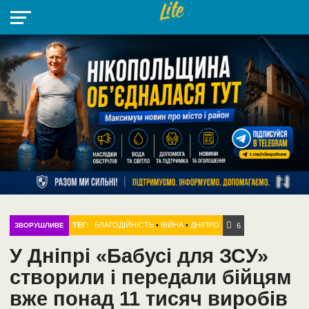
НІКОПОЛЬ
РАДІО
РАЙОН
СІЧЕСЛАВСЬКА
УКРАЇНА
РЕТРО
ЛАЙТ
УКРАЇНА
ДОПОМОГА
НІКОПОЛЬ
ТЕГ:
БЛАГОДІЙНІСТЬ
•
ВІЙНА
•
ДНІПРО
ЗВОРУШЛИВЕ
6
У Дніпрі «Бабусі для ЗСУ»
створили і передали бійцям
вже понад 11 тисяч виробів