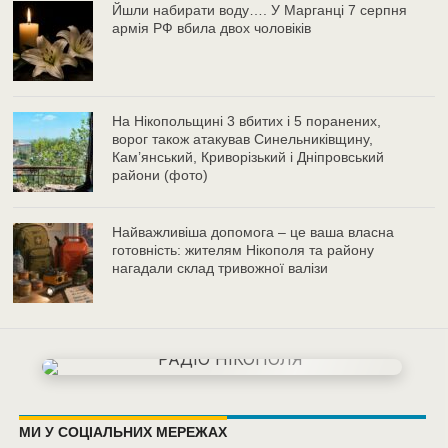
Йшли набирати воду…. У Марганці 7 серпня
армія РФ вбила двох чоловіків
На Нікопольщині 3 вбитих і 5 поранених,
ворог також атакував Синельниківщину,
Кам’янський, Криворізький і Дніпровський
райони (фото)
Найважливіша допомога – це ваша власна
готовність: жителям Нікополя та району
нагадали склад тривожної валізи
МИ У СОЦІАЛЬНИХ МЕРЕЖАХ