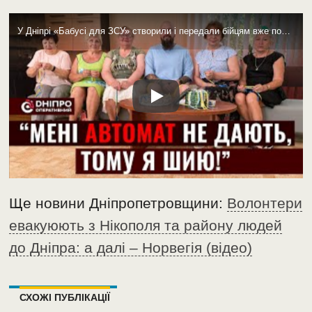
У Дніпрі «Бабусі для ЗСУ» створили і передали бійцям вже понад 11 тисяч виробів (відео)
Ще новини Дніпропетровщини:
Волонтери
евакуюють з Нікополя та району людей
до Дніпра: а далі – Норвегія (відео)
СХОЖІ ПУБЛІКАЦІЇ