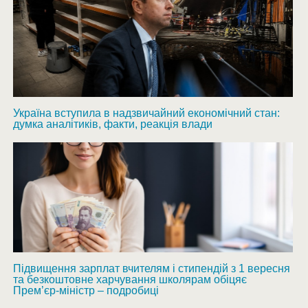
Україна вступила в надзвичайний економічний стан:
думка аналітиків, факти, реакція влади
Підвищення зарплат вчителям і стипендій з 1 вересня
та безкоштовне харчування школярам обіцяє
Прем’єр-міністр – подробиці