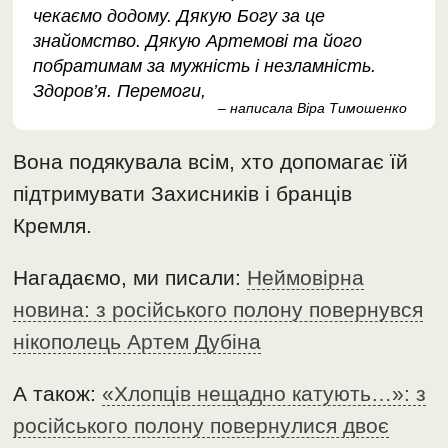
чекаємо додому. Дякую Богу за це
знайомство. Дякую Артемові та його
побратимам за мужність і незламність.
Здоров’я. Перемоги,
– написала Віра Тимошенко
Вона подякувала всім, хто допомагає їй
підтримувати Захисників і бранців
Кремля.
Нагадаємо, ми писали:
Неймовірна
новина: з російського полону повернувся
нікополець Артем Дубіна
А також:
«Хлопців нещадно катують…»: з
російського полону повернулися двоє