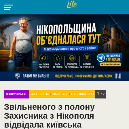
НІКОПОЛЬ
РАДІО
РАЙОН
СІЧЕСЛАВСЬКА
УКРАЇНА
РЕТРО
ЛАЙТ
УКРАЇНА
ДОПОМОГА
НІКОПОЛЬ
ТЕГ:
ВІЙНА
•
НІКОПОЛЬ
•
СУСПІЛЬСТВО
ЗВОРУШЛИВЕ
12
Звільненого з полону
Захисника з Нікополя
відвідала київська