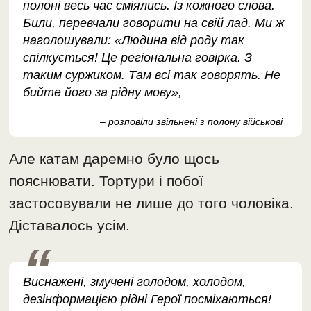
полоні весь час сміялись. Із кожного слова.
Били, перевчали говорити на свій лад. Ми ж
наголошували: «Людина від роду так
спілкується! Це регіональна говірка. З
таким суржиком. Там всі так говорять. Не
бийте його за рідну мову»,
– розповіли звільнені з полону військові
Але катам даремно було щось
пояснювати. Тортури і побої
застосовували не лише до того чоловіка.
Діставалось усім.
Виснажені, змучені голодом, холодом,
дезінформацією рідні Герої посміхаються!