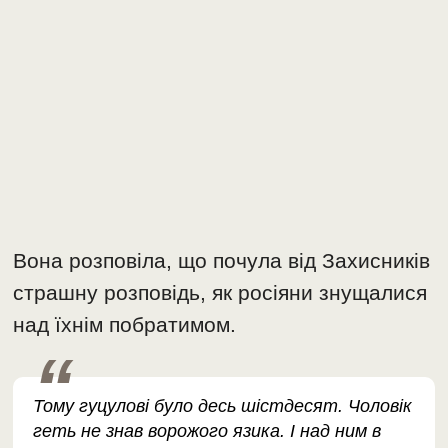
Вона розповіла, що почула від Захисників
страшну розповідь, як росіяни знущалися
над їхнім побратимом.
Тому гуцулові було десь шістдесят. Чоловік
геть не знав ворожого язика. І над ним в