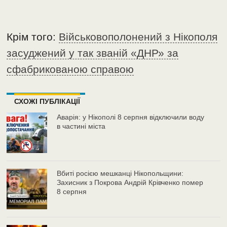
Крім того:
Військовополонений з Нікополя
засуджений у так званій «ДНР» за
сфабрикованою справою
СХОЖІ ПУБЛІКАЦІЇ
Аварія: у Нікополі 8 серпня відключили воду
в частині міста
Вбиті росією мешканці Нікопольщини:
Захисник з Покрова Андрій Крівченко помер
8 серпня