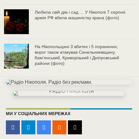
Любила свій дім і сад…. У Нікополі 7 серпня
армія РФ вбила машиністку крана (фото)
На Нікопольщині 3 вбитих і 5 поранених,
ворог також атакував Синельниківщину,
Кам’янський, Криворізький і Дніпровський
райони (фото)
МИ У СОЦІАЛЬНИХ МЕРЕЖАХ