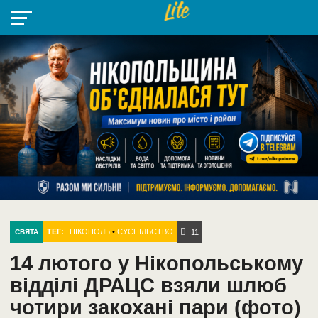
НІКОПОЛЬ
РАДІО
РАЙОН
СІЧЕСЛАВСЬКА
УКРАЇНА
РЕТРО
ЛАЙТ
УКРАЇНА
ДОПОМОГА
НІКОПОЛЬ
ТЕГ:
НІКОПОЛЬ
•
СУСПІЛЬСТВО
СВЯТА
11
14 лютого у Нікопольському
відділі ДРАЦС взяли шлюб
чотири закохані пари (фото)