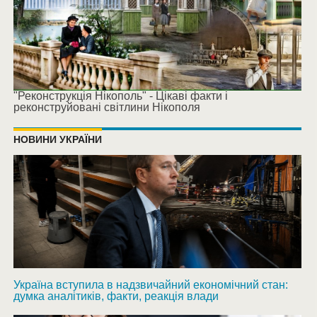
"Реконструкція Нікополь" - Цікаві факти і
реконструйовані світлини Нікополя
НОВИНИ УКРАЇНИ
Україна вступила в надзвичайний економічний стан:
думка аналітиків, факти, реакція влади