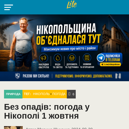
НІКОПОЛЬ
РАДІО
РАЙОН
СІЧЕСЛАВСЬКА
УКРАЇНА
РЕТРО
ЛАЙТ
УКРАЇНА
ДОПОМОГА
НІКОПОЛЬ
ТЕГ:
НІКОПОЛЬ
•
ПОГОДА
ПРИРОДА
6
Без опадів: погода у
Нікополі 1 жовтня