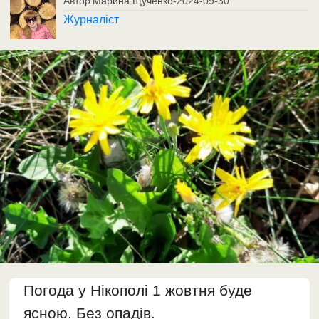
Автор
Марина Щученко
-
2024-09-30
Журналіст
Погода у Нікополі 1 жовтня буде
ясною. Без опадів.