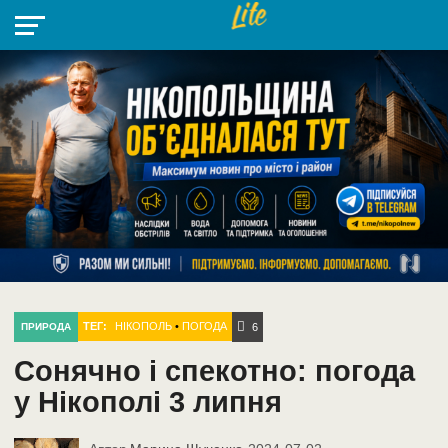
НІКОПОЛЬ
РАДІО
РАЙОН
СІЧЕСЛАВСЬКА
УКРАЇНА
РЕТРО
ЛАЙТ
УКРАЇНА
ДОПОМОГА
НІКОПОЛЬ
ТЕГ:
НІКОПОЛЬ
•
ПОГОДА
ПРИРОДА
6
Сонячно і спекотно: погода
у Нікополі 3 липня