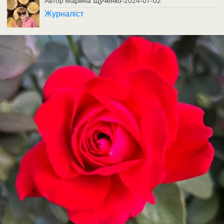
Автор
Марина Щученко
-
2024-07-02
Журналіст