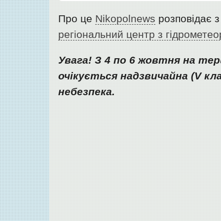
Про це
Nikopolnews
розповідає з
регіональний центр з гідрометео
Увага! З 4 по 6 жовтня на те
очікується надзвичайна (V кла
небезпека.