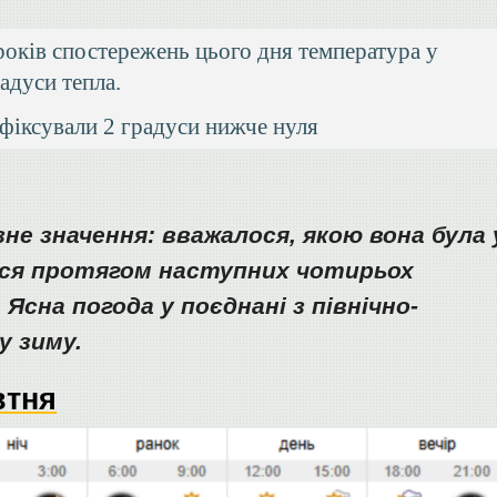
років спостережень цього дня температура у
адуси тепла.
 фіксували 2 градуси нижче нуля
не значення: вважалося, якою вона була 
ься протягом наступних чотирьох
Ясна погода у поєднані з північно-
у зиму.
втня