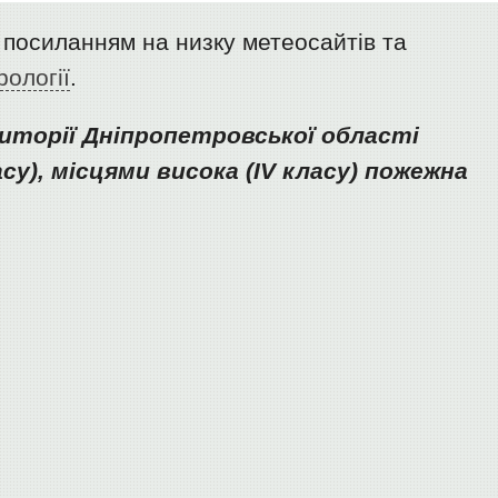
 посиланням на низку метеосайтів та
рології
.
риторії Дніпропетровської області
су), місцями висока (ІV класу) пожежна