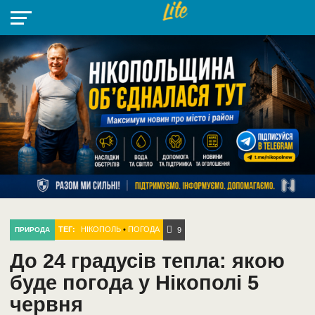
НІКОПОЛЬ
РАДІО
РАЙОН
СІЧЕСЛАВСЬКА
УКРАЇНА
РЕТРО
ЛАЙТ
УКРАЇНА
ДОПОМОГА
НІКОПОЛЬ
ТЕГ:
НІКОПОЛЬ
•
ПОГОДА
ПРИРОДА
9
До 24 градусів тепла: якою
буде погода у Нікополі 5
червня