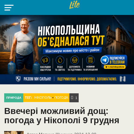
НІКОПОЛЬ
РАДІО
РАЙОН
СІЧЕСЛАВСЬКА
УКРАЇНА
РЕТРО
ЛАЙТ
УКРАЇНА
ДОПОМОГА
НІКОПОЛЬ
ТЕГ:
НІКОПОЛЬ
•
ПОГОДА
ПРИРОДА
1
Ввечері можливий дощ:
погода у Нікополі 9 грудня