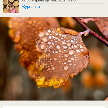
Автор
Марина Щученко
-
2024-12-08
Журналіст