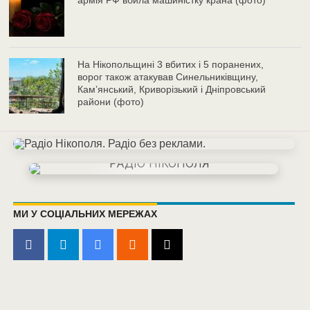
армія РФ вбила машиністку крана (фото)
На Нікопольщині 3 вбитих і 5 поранених,
ворог також атакував Синельниківщину,
Кам’янський, Криворізький і Дніпровський
райони (фото)
МИ У СОЦІАЛЬНИХ МЕРЕЖАХ