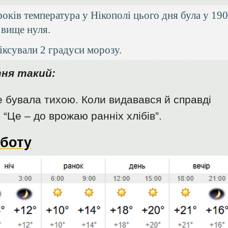
оків температура у Нікополі цього дня була у 19
 вище нуля.
іксували 2 градуси морозу.
тня такий:
е бувала тихою. Коли видавався й справді
 “Це – до врожаю ранніх хлібів”.
уботу