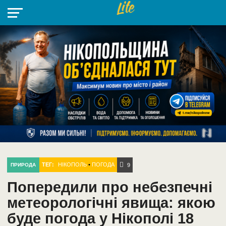
НІКОПОЛЬ
РАДІО
РАЙОН
СІЧЕСЛАВСЬКА
УКРАЇНА
РЕТРО
ЛАЙТ
УКРАЇНА
ДОПОМОГА
НІКОПОЛЬ
ТЕГ:
НІКОПОЛЬ
•
ПОГОДА
ПРИРОДА
9
Попередили про небезпечні
метеорологічні явища: якою
буде погода у Нікополі 18