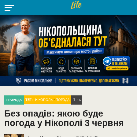
НІКОПОЛЬ
РАДІО
РАЙОН
СІЧЕСЛАВСЬКА
УКРАЇНА
РЕТРО
ЛАЙТ
УКРАЇНА
ДОПОМОГА
НІКОПОЛЬ
ТЕГ:
НІКОПОЛЬ
•
ПОГОДА
ПРИРОДА
16
Без опадів: якою буде
погода у Нікополі 3 червня