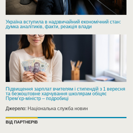
Україна вступила в надзвичайний економічний стан:
думка аналітиків, факти, реакція влади
Підвищення зарплат вчителям і стипендій з 1 вересня
та безкоштовне харчування школярам обіцяє
Прем’єр-міністр – подробиці
Джерело:
Національна служба новин
ВІД ПАРТНЕРІВ