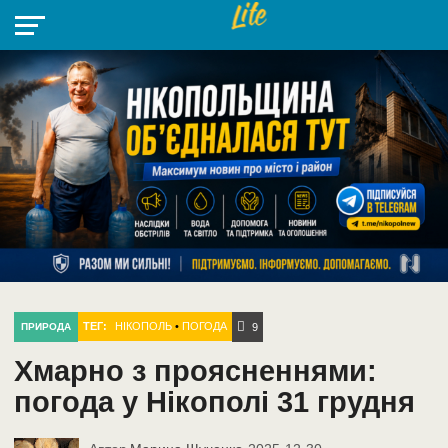
НІКОПОЛЬ
РАДІО
РАЙОН
СІЧЕСЛАВСЬКА
УКРАЇНА
РЕТРО
ЛАЙТ
УКРАЇНА
ДОПОМОГА
НІКОПОЛЬ
ТЕГ:
НІКОПОЛЬ
•
ПОГОДА
ПРИРОДА
9
Хмарно з проясненнями:
погода у Нікополі 31 грудня