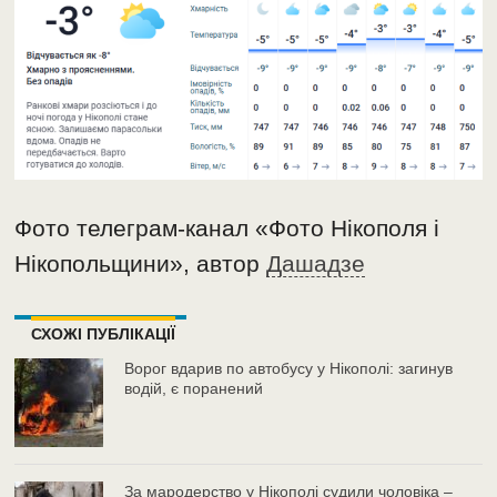
Фото телеграм-канал «Фото Нікополя і
Нікопольщини», автор
Дашадзе
СХОЖІ ПУБЛІКАЦІЇ
Ворог вдарив по автобусу у Нікополі: загинув
водій, є поранений
За мародерство у Нікополі судили чоловіка –